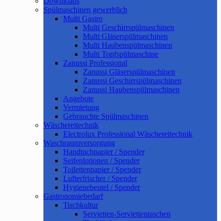
Downloads
Spülmaschinen gewerblich
Multi Gastro
Multi Geschirrspülmaschinen
Multi Gläserspülmaschinen
Multi Haubenspülmaschinen
Multi Topfspülmaschine
Zanussi Professional
Zanussi Gläserspülmaschinen
Zanussi Geschirrspülmaschinen
Zanussi Haubenspülmaschinen
Angebote
Vermietung
Gebrauchte Spülmaschinen
Wäschereitechnik
Electrolux Professional Wäschereitechnik
Waschraumversorgung
Handtuchpapier / Spender
Seifenlotionen / Spender
Toilettenpapier / Spender
Lufterfrischer / Spender
Hygienebeutel / Spender
Gastronomiebedarf
Tischkultur
Servietten-Serviettentaschen