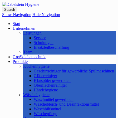
Dabelstein Hygiene
Show Navigation
Hide Navigation
Start
Unternehmen
Leistungen
Service
Schulungen
Ersatzteilbeschaffung
Team
Großküchentechnik
Produkte
Küchenhygiene
Geschirrreiniger für gewerbliche Spülmaschinen
Gläserreiniger
Klarspüler gewerblich
Oberflächenreiniger
Händehygiene
Wäschehygiene
Waschmittel gewerblich
Wäschebleich- und Desinfektionsmittel
Waschhilfsmittel
Wäschepflege