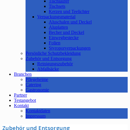
Tischläufer
Tischsets
Kerzen und Teelichter
Verpackungsmaterial
Aluschalen und Deckel
Aluplatten
Becher und Deckel
Einwegbestecke
Folien
Styroporverpackungen
Persönliche Schutzbekleidung
Zubehör und Entsorgung
Reinigungszubehör
Abfallsäcke
Branchen
Pflegeheime
Catering
Gastronomie
Partner
Testangebot
Kontakt
Kontaktdaten
Impressum
Zubehör und Entsorgung